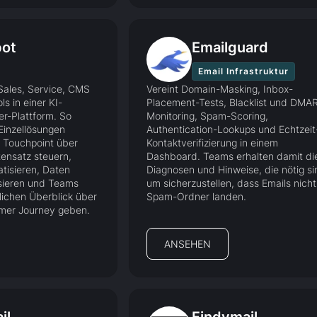
ot
Emailguard
Email Infrastruktur
 Sales, Service, CMS
Vereint Domain-Masking, Inbox-
s in einer KI-
Placement-Tests, Blacklist und DMA
r-Plattform. So
Monitoring, Spam-Scoring,
 Einzellösungen
Authentication-Lookups und Echtzeit
 Touchpoint über
Kontaktverifizierung in einem
tensatz steuern,
Dashboard. Teams erhalten damit di
isieren, Daten
Diagnosen und Hinweise, die nötig si
sieren und Teams
um sicherzustellen, dass Emails nicht
tlichen Überblick über
Spam-Ordner landen.
mer Journey geben.
ANSEHEN