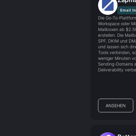
Zapma
Email I
Die Go-To-Plattfor
Workspace oder Mi
Mailboxen ab $2.5
erstellen. Die Mail
SPF, DKIM und DMA
und lassen sich dir
Tools verbinden, s
weniger Minuten vo
Sending-Domains a
Deliverability verb
ANSEHEN