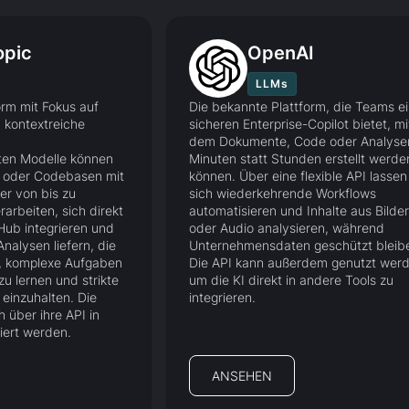
opic
OpenAI
LLMs
orm mit Fokus auf
Die bekannte Plattform, die Teams e
 kontextreiche
sicheren Enterprise-Copilot bietet, mi
dem Dokumente, Code oder Analysen
rten Modelle können
Minuten statt Stunden erstellt werde
 oder Codebasen mit
können. Über eine flexible API lassen
er von bis zu
sich wiederkehrende Workflows
arbeiten, sich direkt
automatisieren und Inhalte aus Bilde
tHub integrieren und
oder Audio analysieren, während
Analysen liefern, die
Unternehmensdaten geschützt bleib
n, komplexe Aufgaben
Die API kann außerdem genutzt werd
zu lernen und strikte
um die KI direkt in andere Tools zu
einzuhalten. Die
integrieren.
 über ihre API in
iert werden.
ANSEHEN