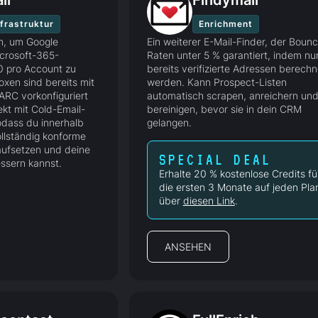
il
Findymail
nfrastruktur
Enrichment
m, um Google
Ein weiterer E-Mail-Finder, der Boun
crosoft-365-
Raten unter 5 % garantiert, indem nu
0 pro Account zu
bereits verifizierte Adressen berechn
boxen sind bereits mit
werden. Kann Prospect-Listen
RC vorkonfiguriert
automatisch scrapen, anreichern un
ekt mit Cold-Email-
bereinigen, bevor sie in dein CRM
odass du innerhalb
gelangen.
llständig konforme
ufsetzen und deine
SPECIAL DEAL
essern kannst.
Erhalte 20 % kostenlose Credits fü
die ersten 3 Monate auf jeden Pla
über
diesen Link
.
ANSEHEN