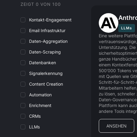
ZEIGT
0
VON
100
Anthr
Kontakt-Engagement
LLMs
Email Infrastruktur
Eine weitere Plattf
Daten-Aggregation
vertrauenswürdige,
Unterstützung. Die
Daten-Scraping
sicherheitsoptimie
ganze Handbücher
Datenbanken
einem Kontextfenst
500'000 Tokens ver
Signalerkennung
mit Quellen wie Gi
Schritt-für-Schritt-
Content Creation
Mitarbeitern helfe
zu lösen, schneller 
Automation
Daten-Governance 
Enrichment
Plattform kann auch
andere Tools integr
CRMs
ANSEHEN
LLMs